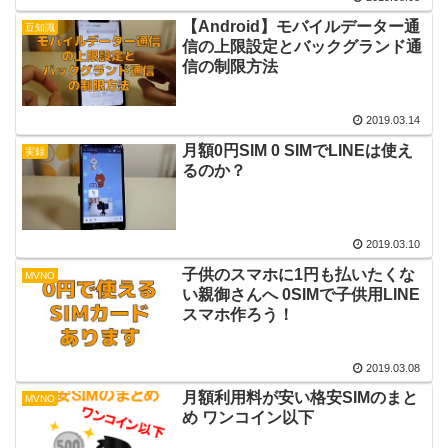
【Android】モバイルデーター通
豆知識
信の上限設定とバックグランド通
信の制限方法
2019.03.14
月額0円SIM 0 SIMでLINEは使え
実録
るのか？
2019.03.10
子供のスマホに1円も払いたくな
MVNO
い親御さんへ 0SIMで子供用LINE
スマホ作ろう！
2019.03.08
月額利用料が安い格安SIMのまと
MVNO
め ワンコイン以下