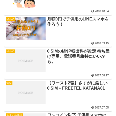
2018.10.04
月額0円で子供用のLINEスマホを
MVNO
作ろう！
2018.03.15
0 SIMのMNP転出料が改定 待ち受
MVNO
け専用、電話番号維持にいいか
も。
2017.08.17
【ワースト2強】さすがに厳しい
実録
0 SIM + FREETEL KATANA01
2017.07.05
ワンコイン以下 子供用スマホの
おすすめ商品