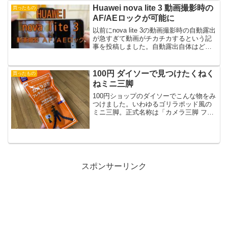
るような・・・ZenFone...
Huawei nova lite 3 動画撮影時の
買ったもの
AF/AEロックが可能に
以前にnova lite 3の動画撮影時の自動露出
が急すぎて動画がチカチカするという記
事を投稿しました。自動露出自体はどの
スマホでも機能するのですが、その挙動
が急すぎて撮影状況によっては、チカチ
カして気になるというものでした。改善
100円 ダイソーで見つけたくねく
買ったもの
策としては...
ねミニ三脚
100円ショップのダイソーでこんな物をみ
つけました。いわゆるゴリラポッド風の
ミニ三脚。正式名称は「カメラ三脚 フレ
キシブルタイプ」とのこと。ダイソーに
限らず100円ショップでは、カメラ用のミ
ニ三脚はよく見かけますが、このくねく
ね脚タイプを見...
スポンサーリンク