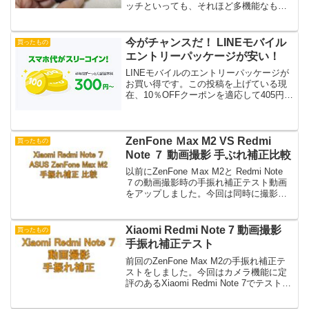
ッチといっても、それほど多機能なもの
ではなくいわゆる活動量計にスマホ連携
で通知が受けられるタイプのもの、スマ
ートバンドです。しかし、見た目はすっ
今がチャンスだ！ LINEモバイル
買ったもの
かり時計っ...
エントリーパッケージが安い！
LINEモバイルのエントリーパッケージが
お買い得です。この投稿を上げている現
在、10％OFFクーポンを適応して405円！
プライム会員なら送料無料です。7月に入
り噂のソフトバンク回線を利用した契約
受付を開始したLINEモバイル。同時にか
なりお...
ZenFone Ｍax M2 VS Redmi
買ったもの
Note ７ 動画撮影 手ぶれ補正比較
以前にZenFone Ｍax M2と Redmi Note
７の動画撮影時の手振れ補正テスト動画
をアップしました。今回は同時に撮影し
た動画を比較してみました。ZenFone Ｍ
ax M2が優秀前回と同様にZenFone Ｍax
M2の手振れ...
Xiaomi Redmi Note 7 動画撮影
買ったもの
手振れ補正テスト
前回のZenFone Max M2の手振れ補正テ
ストをしました。今回はカメラ機能に定
評のあるXiaomi Redmi Note 7でテストし
てみたいと思います。さてどうだったで
しょう？なんか小刻みにプルプル揺れて