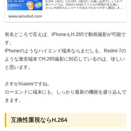
H.264（AVC）とH.265（HEVC）の違いは何でしょうか？
本ページでは、H264とH265ファイルの特徴や主な違い、
さらにH265のエンコード方法までわかりやすく解説しま
す。どちらの形式が適しているか迷っている方も必見で
す。
www.winxdvd.com
有名どころで言えば、iPhoneもH.265で動画撮影が可能で
す。
iPhoneのようなハイエンド端末ならまだしも、Redmi 7の
ような激安端末でH.265撮影に対応しているのは、珍しい
と思います。
さすがXiaomiですね。
ローエンドに端末にも、しっかり最新の機能を盛り込んで
きます。
互換性重視ならH.264