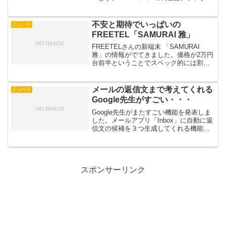
タイプ（データプラン）でDプラン（NTT
ドコモ網）、Aプラン（au網）とも月額
2520円（税別、以下同）。音声通話対
不安と期待でいっぱいの
ニュース
応...
FREETEL「SAMURAI 雅」
FREETELさんの新端末 「SAMURAI
雅」の情報がでてきました。価格が2万円
台前半ということでスペック的には割安
感はあります。メモリーも2GBですし、
もちろんLTEにも対応、かつDOCOMOの
FOMAプラスエリアにもしっかり対応と
メールの返信文まで考えてくれる
ニュース
い...
Google先生がすごい・・・
Google先生がまたすごい機能を発表しま
した。メールアプリ「Inbox」に自動に返
信文の候補を３つ生成してくれる機能だ
そうです。私自身も「Inbox」を利用して
いますが、今でも十分使いやすいわけで
すが、これまた便利になりそう。受信メ
ールの...
スポンサーリンク