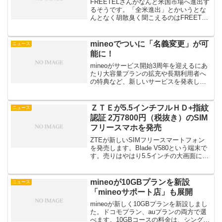
FREETELさんがなんと米国市場へ進出す
るそうです。「全米進出」とかいうとな
んとなく胡散臭く聞こえるのはFREETEL
さんだからでしょうか？米国展開におい
てもブランド名は「FREETEL」で、
「Made by Japan」のタグラインによ...
mineoでついに「名義変更」が可
ニュース
能に！
mineoがサービス開始3周年を迎えるにあ
たり大容量プランの拡充や長期利用者へ
の特典など、新しいサービスを発表しま
した。いかにもmineoらしい派手さはない
ものの、楽しげで地道にサービスを充実
していく感じで実に好感がもてます。ユ
ＺＴＥが5.5インチフルＨＤ+指紋
ニュース
ーザー目線を...
認証 2万7800円（税抜き）のSIM
フリースマホを発売
ZTEが新しいSIMフリースマートフォン
を発売します。Blade V580という端末で
す。売りはやはり5.5インチの大画面にフ
ルHD+指紋認証機能付きで2万7800円（税
抜）という価格。格安スマホ運用では2万
円台の端末はボリュームゾーンです...
mineoが10GBプランを新設
ニュース
「mineoサポート店」も展開
mineoが新しく10GBプランを新設しまし
た。ドコモプラン、auプランの両方で選
べます。10GBコースの料金は、シングル