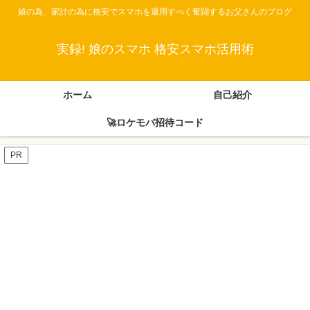
娘の為、家計の為に格安でスマホを運用すべく奮闘するお父さんのブログ
実録! 娘のスマホ 格安スマホ活用術
ホーム
自己紹介
🚀ロケモバ招待コード
PR