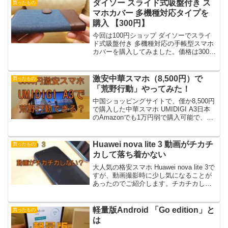
ダイソー スライド式吸盤付き ス
買ったもの
マホカバー 多機種対応タイプを
購入 【300円】
今回は100円ショップ ダイソーでスライ
ド式吸盤付き 多機種対応の手帳型スマホ
カバーを購入してみました。価格は300円
です。（税抜）手帳型の人気のスマホカ
バーYoutubeやブログなどで結構レビュー
されている人気商品です。やはり人気な
激安中華スマホ（8,500円）で
買ったもの
ポイン...
「荒野行動」やってみた！
中国ショッピングサイトで、僅か8,500円
で購入した中華スマホ UMIDIGI A3日本
のAmazonでも1万円弱で購入可能で、外
装の良さも評判で人気の激安スマホとな
っています。そんな激安スマホで人気ゲ
ーム「荒野行動」をプレイしていまし
Huawei nova lite 3 動画がチカチ
買ったもの
た。...
カして落ち着かない
大人気の格安スマホ Huawei nova lite 3で
すが、動画撮影時に少し気になることが
あったのでご紹介します。チカチカして
落ち着かない動画撮影時に被写体に応じ
てスマホのカメラが明るさを調整するの
は、ごく当たり前のことです。どの端末
軽量版Android 「Go edition」と
買ったもの
で...
は