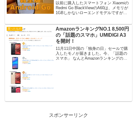
以前に購入したスマートフォン Xiaomiの
Redmi Go BlackViewのA60は、メモリが
1GBしかないローエンドモデルですが、
OSが軽量版Androidの「Go edition」を搭
載しています。今回は私が所持している
「Go e...
AmazonランキングNO.1 8,500円
買ったもの
の「話題のスマホ」UMIDIGI A3
を開封！
11月11日中国の「独身の日」セールで購
入したモノが届きました。今、「話題の
スマホ」 なんとAmazonランキングのス
マホ本体部門でNo.1になっているスマホ
です。（2018年12月3日現在）あの、格
安スマホの王道「HUAWEI P20 l...
スポンサーリンク