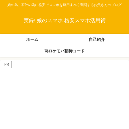
娘の為、家計の為に格安でスマホを運用すべく奮闘するお父さんのブログ
実録! 娘のスマホ 格安スマホ活用術
ホーム
自己紹介
🚀ロケモバ招待コード
PR