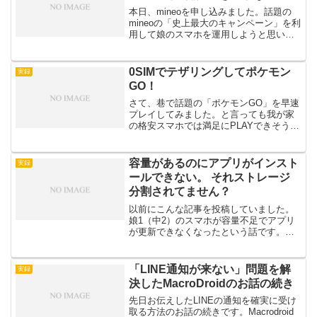
本日、mineoを申し込みました。話題の
mineoの「史上最大のキャンペーン」を利
用して娘のスマホを運用しようと思いす
でにDプランの先行予約は済ませてありま
した。これでDプランの1GBプランなら９
ヶ月間も無料で利用することが可能で
0SIMでテザリングしてポケモン
実録
す。現在、...
GO！
さて、巷で話題の「ポケモンGO」を早速
プレイしてみました。と言っても我が家
の格安スマホでは満足にPLAYできそうな
端末はありません。ちなみに娘1の
Ascend G6はインストール不可娘2の
302HWは一応GooglePlayには出てきてお
容量があるのにアプリがインスト
実録
り...
ールできない。 それストレージ
分割されてません？
以前にこんな記事を投稿していました。
娘1（中2）のスマホが容量不足でアプリ
が更新できなくなったという話です。こ
れが最近また起こるようになりました。
今回はGoogle Playストアのアップデート
を削除しても改善できません。メニュー
「LINE通知が来ない」問題を解
実録
の設定から...
決したMacroDroidのお話の続き
先日お伝えしたLINEの通知を確実に受け
取る方法のお話の続きです。Macrodroid