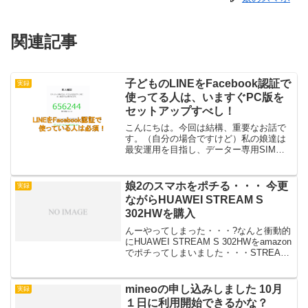
関連記事
子どものLINEをFacebook認証で
実録
使ってる人は、いますぐPC版を
セットアップすべし！
こんにちは。今回は結構、重要なお話で
す。（自分の場合ですけど）私の娘達は
最安運用を目指し、データー専用SIMで
運用しています。音声通話もSMSもな
い、素のデーターSIMです。SMSが使え
ないので、LINEはFacebook認証を利用し
娘2のスマホをポチる・・・ 今更
実録
てアカ...
ながらHUAWEI STREAM S
302HWを購入
んーやってしまった・・・?なんと衝動的
にHUAWEI STREAM S 302HWをamazon
でポチってしまいました・・・STREAM
S 302HW ワイモバイル (ブラック)価格は
10,900円 にamazonポイントが109ポイン
ト...
mineoの申し込みしました 10月
実録
１日に利用開始できるかな？