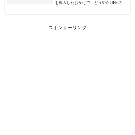
を導入したおかげで、どうやらLINEの通
知が来ない問題はほぼ解決できたようで
す。単純にLINEを定期的に自動的に起動
させ確実に通知を受けるという力技では
あ...
スポンサーリンク