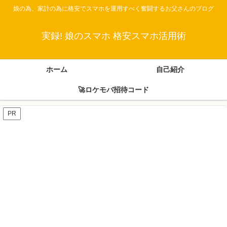
娘の為、家計の為に格安でスマホを運用すべく奮闘するお父さんのブログ
実録! 娘のスマホ 格安スマホ活用術
ホーム
自己紹介
🚀ロケモバ招待コード
PR