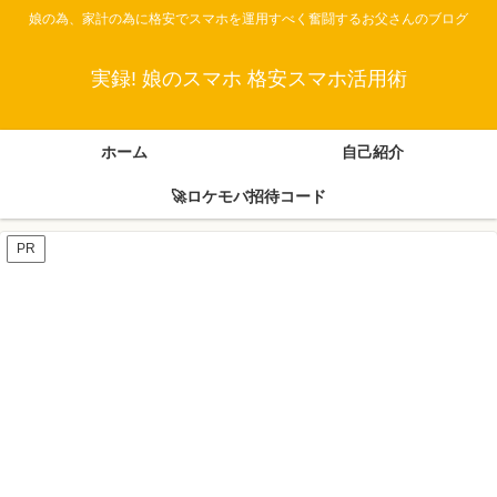
娘の為、家計の為に格安でスマホを運用すべく奮闘するお父さんのブログ
実録! 娘のスマホ 格安スマホ活用術
ホーム
自己紹介
🚀ロケモバ招待コード
PR