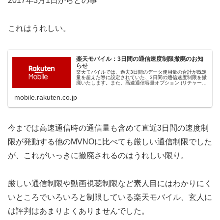
2017年3月1日からとの事
これはうれしい。
楽天モバイル：3日間の通信速度制限撤廃のお知
らせ
楽天モバイルでは、過去3日間のデータ使用量の合計が既定
量を超えた際に設定されていた、3日間の通信速度制限を撤
廃いたします。また、高速通信容量オプション (リチャー
ジ)のメニューを改定いたします。
mobile.rakuten.co.jp
今までは高速通信時の通信量も含めて直近3日間の速度制
限が発動する他のMVNOに比べても厳しい通信制限でした
が、これがいっきに撤廃されるのはうれしい限り。
厳しい通信制限や動画視聴制限など素人目にはわかりにく
いところでいろいろと制限している楽天モバイル、玄人に
は評判はあまりよくありませんでした。