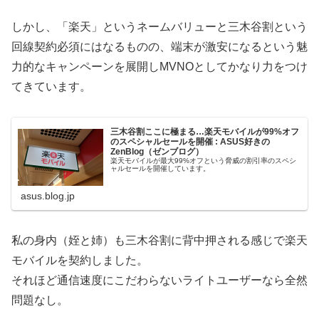
しかし、「楽天」というネームバリューと三木谷割という
回線契約必須にはなるものの、端末が激安になるという魅
力的なキャンペーンを展開しMVNOとしてかなり力をつけ
てきています。
三木谷割ここに極まる…楽天モバイルが99%オフ
のスペシャルセールを開催 : ASUS好きの
ZenBlog（ゼンブログ）
楽天モバイルが最大99%オフという脅威の割引率のスペシ
ャルセールを開催しています。
asus.blog.jp
私の身内（姪と姉）も三木谷割に背中押される感じで楽天
モバイルを契約しました。
それほど通信速度にこだわらないライトユーザーなら全然
問題なし。