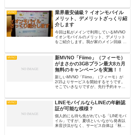
業界最安値級？ イオンモバイル
MVNO
メリット、デメリットざっくり紹
介します
今回は私がメインで利用しているMVNO
イオンモバイルのメリット、デメリット
をご紹介します。我が家のメイン回線 イ
オンモバイルあまりブログやYoutubeでは
紹介していませんが、実は我が家のメイ
ンのモバイル回線はイオンモバイルで
新MVNO「Fiimo」（フィーモ）
MVNO
す。契約して...
がまさかの3GBプラン最大8カ月
無料のキャンペーンを実施！！
新しいMVNO「Fiimo」（フィーモ）が
2/15よりサービスを開始するそうです。
そこでいきなりですが、先行予約キャン
ペーンが行われ、これがまた結構お得な
キャンペーンになっています。簡単にこ
のお得な先行予約キャンペーン説明しま
LINEモバイルならLINEの年齢認
MVNO
すと、・最大８...
証が可能な模様？
個人的にも待ち焦がれている「LINEモバ
イル」ですが、夏頃といいながら発表以
来音沙汰がなく、サービス自体は「秋
頃」というような情報をネットで見たよ