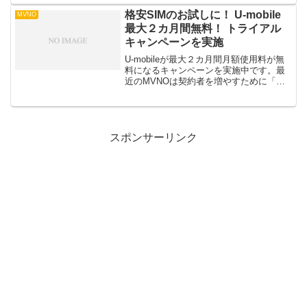
うな気がします。プラン内容の発表は夏
頃とのことですが、これまた「夏頃」と
格安SIMのお試しに！ U-mobile
MVNO
は曖昧な・・・端末など...
最大２カ月間無料！ トライアル
キャンペーンを実施
U-mobileが最大２カ月間月額使用料が無
料になるキャンペーンを実施中です。最
近のMVNOは契約者を増やすために「〇
月間無料！」というようなキャンペーン
はよく行われています。そんな中で最大
２カ月間ではそれほどインパクトがない
という感じもあ...
スポンサーリンク