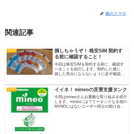
娘のスマホ
関連記事
損しちゃうぞ！ 格安SIM 契約す
MVNO
る前に確認すること！
今回は格安SIMを契約する前に、確認す
べきことを紹介します。契約した後に、
損した気分にならないように必ず確認し
ましょう。キャンペーンを確認する格安
SIM（MVNO）業者は、ほぼ何らかのキ
ャンペーンを行っています。もちろん、
イイネ！ mineoの災害支援タンク
MVNO
時期や業者によって...
今回はmineoさんお素敵な取り組みを紹介
します。mineoにはフリータンクなる他の
MVNOにはないユーザー同士の助け合い
のサービスがあります。フリータンクと
はユーザーが余ったパケットを預けたり
足りない時は引き出したりできる助け合
いのシステ...