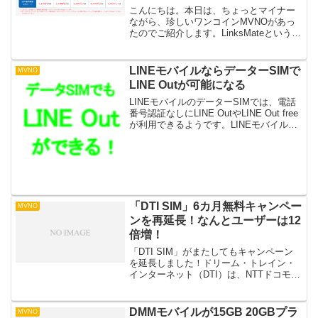
こんにちは。本日は、ちょっとマイナー
ながら、珍しいワンコインMVNOがあっ
たのでご紹介します。LinksMateという格
安SIMです。コンセプトとしては、ゲー
マーの為の格安SIMとのこと。ゲーマー
の為のSIMカード LinksMate要はオ...
LINEモバイルならデーターSIMで
MVNO
LINE Outが可能になる
LINEモバイルのデーターSIMでは、電話
番号認証なしにLINE OutやLINE Out free
が利用できるようです。LINEモバイルの
データSIMは、データSIMでもLINEアカ
ウントを発行できます。このSIMカード
でLINE Out...
「DTI SIM」6カ月無料キャンペー
MVNO
ンを再延長！なんとユーザーは12
倍増！
「DTI SIM」がまたしてもキャンペーン
を延長しました！ドリーム・トレイン・
インターネット（DTI）は、NTTドコモ網
のMVNO「DTI SIM」で実施している
「DTI SIM 半年タダでお試し！キャン
ペーン」の申込枠を1万名追加し、申込...
DMMモバイルが15GB 20GBプラ
MVNO