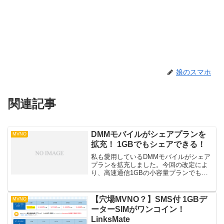
娘のスマホ
関連記事
DMMモバイルがシェアプランを
MVNO
拡充！ 1GBでもシェアできる！
私も愛用しているDMMモバイルがシェア
プランを拡充しました。今回の改定によ
り、高速通信1GBの小容量プランでも
SIMカードを追加してシェアが可能にな
りました。SIMを1枚追加するのに300円
の追加料金がかかります。たとえば、音
【穴場MVNO？】SMS付 1GBデ
MVNO
声通話付き1G...
ーターSIMがワンコイン！
LinksMate