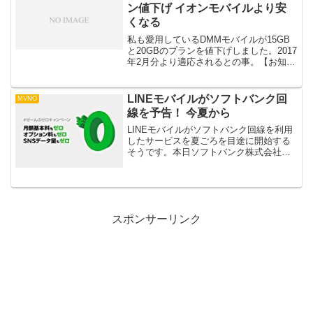
ン値下げ イオンモバイルより安
くなる
私も愛用しているDMMモバイルが15GB
と20GBのプランを値下げしました。2017
年2月分より適応されるとの事。【お知ら
せ】2017年2月ご利用分より15GBと
20GBのプラン料金を値下げいたします。
既に契約しているお客様も、2月からは
LINEモバイルがソフトバンク回
MVNO
値...
線を予告！ 今夏から
LINEモバイルがソフトバンク回線を利用
したサービスを夏ごろを目途に開始する
そうです。本日ソフトバンク株式会社さ
んとの資本業務提携契約締結、そしてソ
フトバンク回線が今年の夏から開始する
ことを発表いたしました。もちろんドコ
モ回線もそのまま引き...
スポンサーリンク