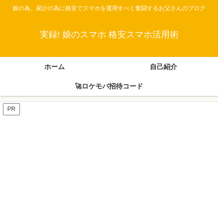
娘の為、家計の為に格安でスマホを運用すべく奮闘するお父さんのブログ
実録! 娘のスマホ 格安スマホ活用術
ホーム
自己紹介
🚀ロケモバ招待コード
PR