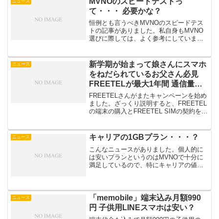
MVNOのスピードテストっ
ニュース
て・・・ 必要かな？
恒例とも言うべきMVNOのスピードテス
トの記事がありました。私自身もMVNO
選びに際しては、よく参考にしていま
す。ただ、自分自身では一度もやったこ
とがありません。何故なら、実際に利用
している時にスピードが気になったこと
新学期が始まって娘さんにスマホ
ニュース
がほとんどないからです...
をねだられているお父さん必見
FREETELが最大1年間 通信量
（1GB)無料キャンペーンを実
FREETELさんがまたキャンペーンを始め
施！
ました。ざっくり説明すると、FREETEL
の端末の購入とFREETEL SIMの契約を行
えば1年間 1GB分の通信量が無料になる
というもの。SIMカードのみでも6カ月無
料（１GB)になるそうです。F...
キャリアの1GBプラン・・・？
ニュース
こんなニュースがありました。個人的に
は安いプランというのはMVNOで十分に
満足しているので、特にキャリアの値下
げっていうのは興味がありません。
MVNO利用者の一人としては、安くした
ければMVNOでOKって感じです。むし
ろ、キャリアーはサポー...
「memobile」端末込み月額990
ニュース
円 子供用LINEスマホは安い？