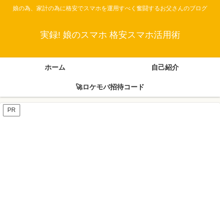
娘の為、家計の為に格安でスマホを運用すべく奮闘するお父さんのブログ
実録! 娘のスマホ 格安スマホ活用術
ホーム
自己紹介
🚀ロケモバ招待コード
PR