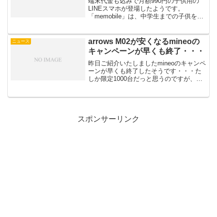
端末代金も込みで月額990円の子供用の
LINEスマホが登場したようです。
「memobile」は、中学生までの子供を主
なターゲットにしたサービス。LINEが十
分に利用できればいいといった、通信手
段として最低限の内容であればよいとい
arrows M02が安くなるmineoの
ニュース
う考えに基づ...
キャンペーンが早くも終了・・・
昨日ご紹介いたしましたmineoのキャンペ
ーンが早くも終了したそうです・・・た
しか限定1000台だっと思うのですが、速
攻で終了してしまいました。ミドルレン
ジとはいえ最新の国内メーカーのSIMフ
リー端末がいきなり10,000円引きになる
という...
スポンサーリンク