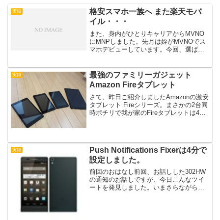
格安スマホ一族へ また楽天モバ
実録
イル・・・
また、身内がひとりキャリアからMVNO
にMNPしました。先月は姪がMVNOでス
マホデビューしています。今回、選ばれ
たMVNOはなんと、またしても「楽天モ
バイル」・・・正直言いまして、MVNO
にちょっと詳しい人は、あまりチョイス
最強のファミリーガジェット
実録
しない「楽天モ...
Amazon Fireタブレット
さて、昨日ご紹介しましたAmazonの激安
タブレット Fireシリーズ。まさかの2台同
時ポチリで我が家のFireタブレットは4台
になってしまいました・・・それにして
もFireは映り込みがヒドイですね。ちょこ
っと、10インチモデルも触ってみま...
Push Notifications Fixerは4分で
実録
設定しました。
前回のおはなし前回、お話しした302HW
の通知のお話しですが、今日こんなツイ
ートを発見しました。いまさらながらだ
が0sim といえば、PNF で heartbeat を4
分に設定してから通知関連にまったく問
題がなくなった。— mintmin...