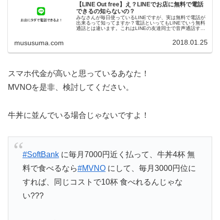
【LINE Out free】え？LINEでお店に無料で電話
できるの知らないの？
みなさんが毎日使っているLINEですが、実は無料で電話が
出来るって知ってますか？電話といってもLINEでいう無料
通話とは違います。これはLINEの友達同士で音声通話する
もの。これは皆さんも使っていると思います。これではな
くて、LINEアプリ...
2018.01.25
mususuma.com
スマホ代金が高いと思っているあなた！
MVNOを是非、検討してください。
牛丼に並んでいる場合じゃないですよ！
#SoftBank
に毎月7000円近く払って、牛丼4杯 無
料で食べるなら
#MVNO
にして、毎月3000円位に
すれば、同じコストで10杯 食べれるんじゃな
い???