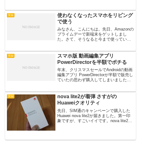
使わなくなったスマホをリビング
実録
で使う
みなさん、こんにちは。先日、Amazonの
プライムデーで新端末をゲットしまし
た。さて、そうなると今まで使っていた
スマホはどうしてますか？中古で売却？
子供にあげる？サブ端末として運用？使
い方はいろいろですが、我が家ではリビ
スマホ版 動画編集アプリ
実録
ングルーム（居間）で...
PowerDirectorを半額でポチる
年末、クリスマスセールでAndroidの動画
編集アプリ PowerDirectorが半額で販売し
ていたの思わず購入してしまいました。
半額で340円です。個人的には動画編集
は、あまり好きではありません。だっ
て、面倒くさい・・・撮影、編集、エ
nova lite2が着弾 さすがの
実録
ン...
Huaweiクオリティ
先日、SIM通のキャンペーンで購入した
Huawei nova lite2が届きました。第一印
象ですが、すごいイイです。nova lite2は
人気の機種なので、レビュー記事はいく
らでもネットに転がっているのでそちら
を参考にしてもらって、個人的...