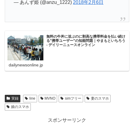
— あんず姫 (@anzu_1222)
2018年2月6日
無料の牛丼に並ぶのに割高な携帯料金を払い続け
る”携帯ユーザー”の知能問題｜やまもといちろう
- デイリーニュースオンライン
dailynewsonline.jp
実録
line
MVNO
simフリー
妻のスマホ
娘のスマホ
スポンサーリンク