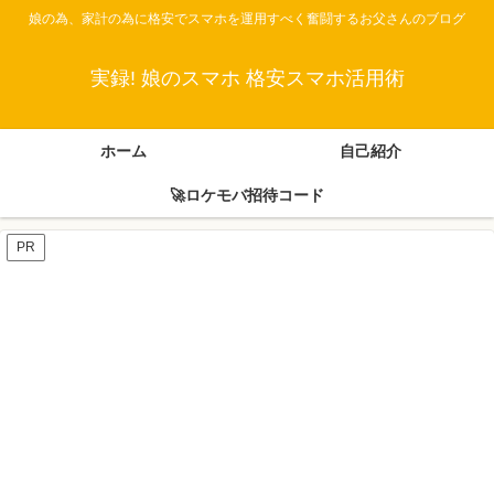
娘の為、家計の為に格安でスマホを運用すべく奮闘するお父さんのブログ
実録! 娘のスマホ 格安スマホ活用術
ホーム
自己紹介
🚀ロケモバ招待コード
PR