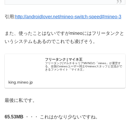
引用:
http://androidlover.net/mineo-switch-speed#mineo-3
また、使ったことはないですがmineoにはフリータンクと
いうシステムもあるのでこれでも凌げそう。
フリータンク | マイネ王
フリータンク|マルチキャリアMVNOの「mineo」が運営す
る、全国のmineoユーザー同士やmineoスタッフと交流がで
きるファンサイト「マイネ王」
king.mineo.jp
最後に私です。
65.53MB
・・・ これはかなり少ないですね。