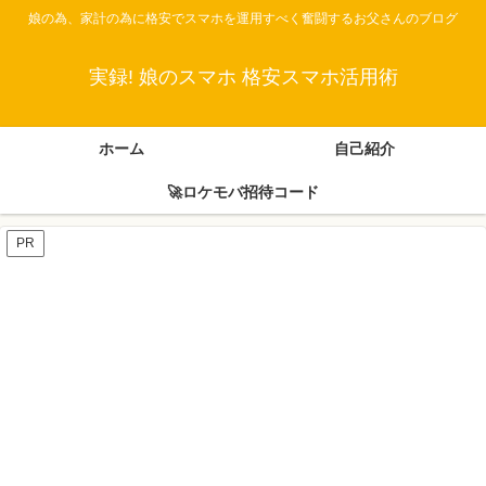
娘の為、家計の為に格安でスマホを運用すべく奮闘するお父さんのブログ
実録! 娘のスマホ 格安スマホ活用術
ホーム
自己紹介
🚀ロケモバ招待コード
PR