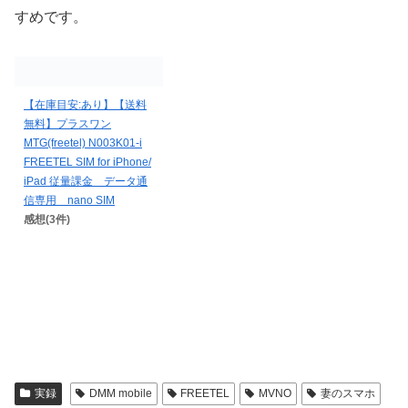
すめです。
【在庫目安:あり】【送料
無料】プラスワン
MTG(freetel) N003K01-i
FREETEL SIM for iPhone/
iPad 従量課金 データ通
信専用 nano SIM
感想(3件)
実録
DMM mobile
FREETEL
MVNO
妻のスマホ