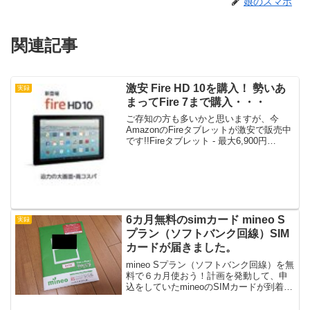
娘のスマホ
関連記事
激安 Fire HD 10を購入！ 勢いあ
実録
まってFire 7まで購入・・・
ご存知の方も多いかと思いますが、今
AmazonのFireタブレットが激安で販売中
です!!Fireタブレット - 最大6,900円
OFFAmazonのタブレット Fire HD 10がク
ーポン利用で6,900円（プライム会員）も
値引きになると...
6カ月無料のsimカード mineo S
実録
プラン（ソフトバンク回線）SIM
カードが届きました。
mineo Sプラン（ソフトバンク回線）を無
料で６カ月使おう！計画を発動して、申
込をしていたmineoのSIMカードが到着し
ました。10/24の19時過ぎに申し込んで、
SIMカードが到着したのは10/26。中1日