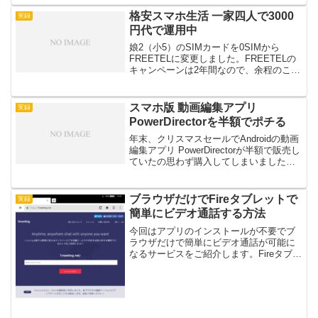
で到着です。この辺りは、mi...
格安スマホ生活 一家四人で3000
実録
円代で運用中
娘2（小5）のSIMカードを0SIMから
FREETELに変更しました。FREETELの
キャンペーンは2年間なので、余程のこと
がなければ娘達のMVNOはしばらく変更
する予定はありません。と言うことで、
現状の我が家スマホ運用状況をまとめて
スマホ版 動画編集アプリ
実録
みたい...
PowerDirectorを半額でポチる
年末、クリスマスセールでAndroidの動画
編集アプリ PowerDirectorが半額で販売し
ていたの思わず購入してしまいました。
半額で340円です。個人的には動画編集
は、あまり好きではありません。だっ
て、面倒くさい・・・撮影、編集、エ
ブラウザだけでFireタブレットで
実録
ン...
簡単にビデオ通話する方法
今回はアプリのインストールが不要でブ
ラウザだけで簡単にビデオ通話が可能に
なるサービスをご紹介します。Fireタブレ
ットにはアプリが少ない概ね評判の良い
超コスパタブレット AmazonのFireタブレ
ットですが、唯一の弱点としては、アプ
リが少...