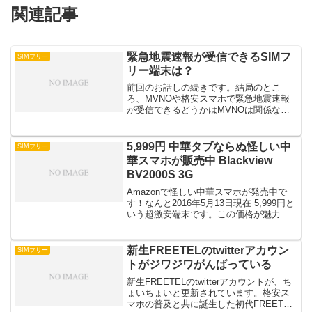
関連記事
緊急地震速報が受信できるSIMフ
SIMフリー
リー端末は？
前回のお話しの続きです。結局のとこ
ろ、MVNOや格安スマホで緊急地震速報
が受信できるどうかはMVNOは関係なく
て端末が対応しているかどうかです。
で、結局現状どの端末が対応しているか
といいますと。本日みつけた記事に掲載
5,999円 中華タブならぬ怪しい中
SIMフリー
されていました。簡単にま...
華スマホが販売中 Blackview
BV2000S 3G
Amazonで怪しい中華スマホが発売中で
す！なんと2016年5月13日現在 5,999円と
いう超激安端末です。この価格が魅力で
AmazonでSIMフリー端末を検索するとソ
コソコ上位に表示されています。レビュ
ーを見る限りではかなり勇気のいる買...
新生FREETELのtwitterアカウン
SIMフリー
トがジワジワがんばっている
新生FREETELのtwitterアカウントが、ち
ょいちょいと更新されています。格安ス
マホの普及と共に誕生した初代FREETEL