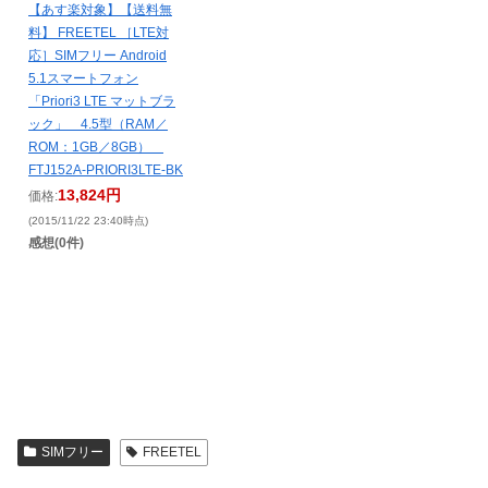
【あす楽対象】【送料無
料】 FREETEL ［LTE対
応］SIMフリー Android
5.1スマートフォン
「Priori3 LTE マットブラ
ック」 4.5型（RAM／
ROM：1GB／8GB）
FTJ152A-PRIORI3LTE-BK
13,824円
価格:
(2015/11/22 23:40時点)
感想(0件)
SIMフリー
FREETEL