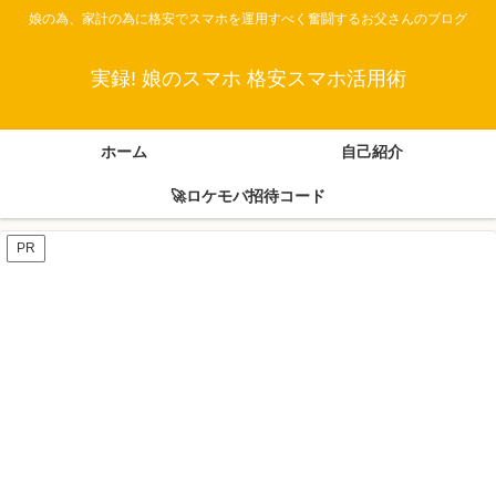
娘の為、家計の為に格安でスマホを運用すべく奮闘するお父さんのブログ
実録! 娘のスマホ 格安スマホ活用術
ホーム
自己紹介
🚀ロケモバ招待コード
PR