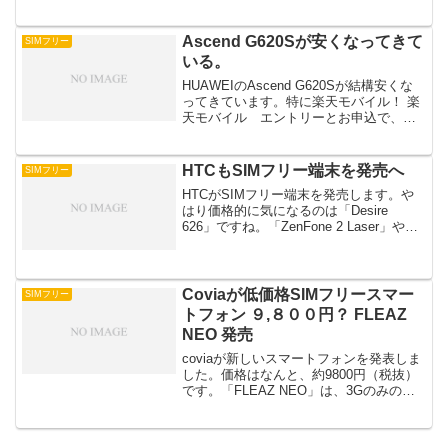
ですが、あまりに前のめりな経営方針が
影響したのか経営破綻へ、現在はMVNO
事業は楽天が引き継ぎ、端末部門は
Ascend G620Sが安くなってきて
SIMフリー
MAY...
いる。
HUAWEIのAscend G620Sが結構安くな
ってきています。特に楽天モバイル！ 楽
天モバイル エントリーとお申込で、ご
契約中楽天市場でのポイントが、ずーっ
と2倍！あとDMM mobileもです。DMM
mobileデビュー！今だけお得...
HTCもSIMフリー端末を発売へ
SIMフリー
HTCがSIMフリー端末を発売します。や
はり価格的に気になるのは「Desire
626」ですね。「ZenFone 2 Laser」や
「P8lite」などの格安スマホど真ん中の価
格帯です。スペック的にはそれほど特筆
したところはなさそうですが、...
Coviaが低価格SIMフリースマー
SIMフリー
トフォン ９,８００円？ FLEAZ
NEO 発売
coviaが新しいスマートフォンを発表しま
した。価格はなんと、約9800円（税抜）
です。「FLEAZ NEO」は、3Gのみの対
応とするなど機能を絞り込み、価格を抑
えたベーシックモデル。ディスプレイは4
インチのIPS液晶で、タッチパネルは2