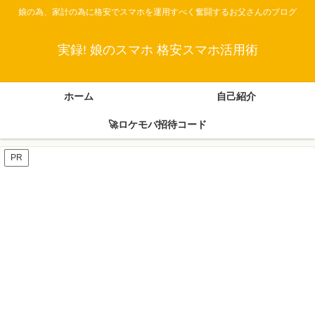
娘の為、家計の為に格安でスマホを運用すべく奮闘するお父さんのブログ
実録! 娘のスマホ 格安スマホ活用術
ホーム
自己紹介
🚀ロケモバ招待コード
PR