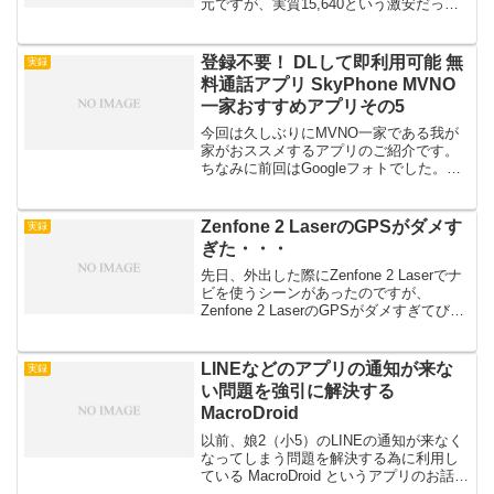
元ですが、実質15,640という激安だった
ので迷わず購入。もともと、HUAWEI
P8liteかZenFone 2 Laserのどちらかにし
ようと考えていました。ネット...
登録不要！ DLして即利用可能 無
実録
料通話アプリ SkyPhone MVNO
一家おすすめアプリその5
今回は久しぶりにMVNO一家である我が
家がおススメするアプリのご紹介です。
ちなみに前回はGoogleフォトでした。今
回ご紹介するのは、無料の通話アプリ
「SkyPhone」です。ひと言で言えば、無
料の通話アプリです。登録不要 インスー
Zenfone 2 LaserのGPSがダメす
実録
ル即利用...
ぎた・・・
先日、外出した際にZenfone 2 Laserでナ
ビを使うシーンがあったのですが、
Zenfone 2 LaserのGPSがダメすぎてびっ
くりしました。今まで妻のスマホ
（Zenfone 2 Laser）でまともにマップナ
ビを利用した事がなか...
LINEなどのアプリの通知が来な
実録
い問題を強引に解決する
MacroDroid
以前、娘2（小5）のLINEの通知が来なく
なってしまう問題を解決する為に利用し
ている MacroDroid というアプリのお話を
投稿しました。その後も、しばらく利用