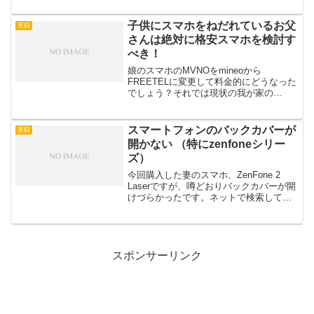
していますがLINEの通知問題ありませ
ん。しっかりと届きます。根本的な解決
子供にスマホをねだれているお父
実録
方...
さんは絶対に格安スマホを検討す
べき！
娘のスマホのMVNOをmineoから
FREETELに変更して料金的にどうなった
でしょう？それでは現状の我が家の
MVNOにおけるスマホ運用状態です。
私：DMM mobile 1,140円（音声付ライト
プラン）妻：mineo 1,400円（音声...
スマートフォンのバックカバーが
実録
開かない （特にzenfoneシリー
ズ）
今回購入した妻のスマホ、ZenFone 2
Laserですが、噂どおりバックカバーが開
けづらかったです。ネットで検索してみ
ると、やはり開けづらくて困っている方
が多いようでいろいろな方が開け方をブ
ログなどに投稿しています。私か購入し
たZenF...
スポンサーリンク