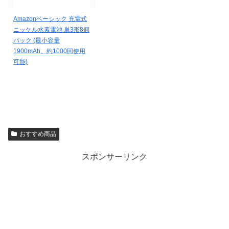
Amazonベーシック 充電式
ニッケル水素電池 単3形8個
パック (最小容量
1900mAh、約1000回使用
可能)
おすすめ商品
スポンサーリンク