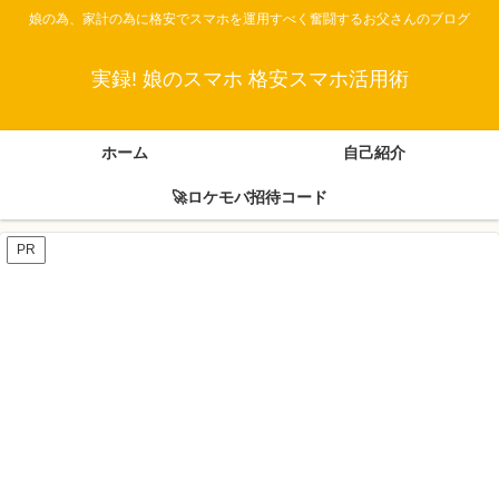
娘の為、家計の為に格安でスマホを運用すべく奮闘するお父さんのブログ
実録! 娘のスマホ 格安スマホ活用術
ホーム
自己紹介
🚀ロケモバ招待コード
PR