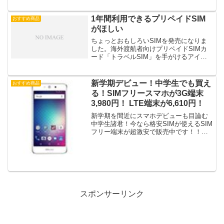
るお得なSIM＆端末のセットです！
a8adscript('body').showAd({"req":
{"mat":"25...
1年間利用できるプリペイドSIM
おすすめ商品
がほしい
ちょっとおもしろいSIMを発売になりま
した。海外渡航者向けプリペイドSIMカ
ード「トラベルSIM」を手がけるアイツ
ーが、新しい海外渡航者向けSIMカード
を発売した。日本を含む世界76カ国で、
インターネットメッセージアプリに関連
新学期デビュー！中学生でも買え
おすすめ商品
する通信が最大...
る！SIMフリースマホが3G端末
3,980円！ LTE端末が6,610円！
新学期を間近にスマホデビューも目論む
中学生諸君！今なら格安SIMが使えるSIM
フリー端末が超激安で販売中です！！も
う、中学生のお小遣いでも買えちゃう
よ！全米が涙した（嘘）BLUの3G端末が
まさかの3,980円です！【Amazon.co.jp...
スポンサーリンク