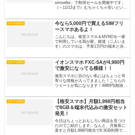
simseller」で秋得セールを開催中です。
（～11/13まで）むちゃくちゃ安いという
わけではないのですが、SIMカードがサ
ービスでついたり、機種によってはQUO
カードがついたりと、少々お得になる...
今なら5,000円で買えるSIMフリ
おすすめ商品
ースマホあるよ！
こんにちは。格安スマホ＆MVNOを一家
で利用している我が家。娘達（二人いま
す）のスマホは、予算1万円の端末と決め
ています。さすがに1万円となると、型落
ちかローエンドモデルというのが相場に
なってきますが、LINEやTwitter、
イオンスマホ FXC-5Aが4,980円
おすすめ商品
Youtub...
で激安になってる模様！！
激安スマホに目のない私にはちょっと耳
寄りな情報が入ってきました！こちらの
ツイートが気になります！4980円(税抜)
なイオンスマホFXC-5A黒を購入。ボーナ
スPが500PとP5倍で130P着いていい感じ
pic.twitter.com/iW...
【格安スマホ】月額1,998円相当
おすすめ商品
で8GB＆端末代込みの激安セット
発見！
今日はちょっとおもしろい商品を見つけ
たのでご紹介します。なんと、月換算に
直すと月額1,998円相当で8.3GB利用でき